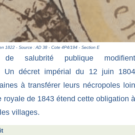
n 1822 - Source : AD 38 - Cote 4P4/194 - Section E
 de salubrité publique modifien
e. Un décret impérial du 12 juin 180
aines à transférer leurs nécropoles loi
royale de 1843 étend cette obligation 
es villages.
it