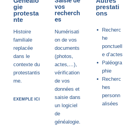
Saisie de
Généalo
Autres
vos
gie
prestati
recherch
protesta
ons
es
nte
Recherc
Histoire
Numérisati
he
familiale
on de vos
ponctuell
replacée
documents
e d’actes
dans le
(photos,
Paléogra
contexte du
actes,…),
phie
protestantis
vérification
Recherc
me.
de vos
hes
données et
personn
saisie dans
EXEMPLE ICI
alisées
un logiciel
de
généalogie.