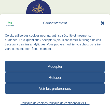
Consentement
Membre de l'UPro-G
Ce site utilise des cookies pour garantir sa sécurité et mesurer son
CLG Formation
audience. En cliquant sur « Accepter », vous consentez à l’usage de ces
traceurs à des fins analytiques. Vous pouvez modifier vos choix ou retirer
Archives 38
votre consentement à tout moment.
RÉSEAUX SOCIAUX
Accepter
Refuser
Voir les préférences
Politique de cookies
Politique de confidentialité
CGU