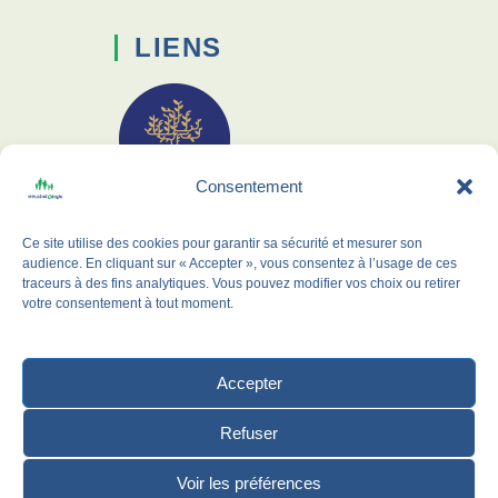
LIENS
Consentement
Membre de l'UPro-G
Ce site utilise des cookies pour garantir sa sécurité et mesurer son
CLG Formation
audience. En cliquant sur « Accepter », vous consentez à l’usage de ces
traceurs à des fins analytiques. Vous pouvez modifier vos choix ou retirer
Archives 38
votre consentement à tout moment.
RÉSEAUX SOCIAUX
Accepter
Refuser
Voir les préférences