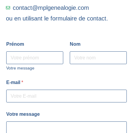
contact@mplgenealogie.com
ou en utilisant le formulaire de contact.
N
Prénom
Nom
o
m
P
r
é
Votre message
n
o
E-mail
*
m
V
o
t
r
e
Votre message